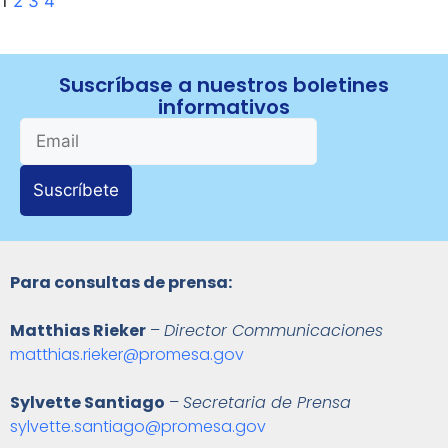
1
2
3
4
Suscríbase a nuestros boletines
informativos
Suscríbete
Para consultas de prensa:
Matthias Rieker
–
Director Communicaciones
matthias.rieker@promesa.gov
Sylvette Santiago
–
Secretaria de Prensa
sylvette.santiago@promesa.gov